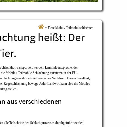
:: Tiere Mobil / Teilmobil schlachten
achtung heißt: Der
ier.
chlachthof transportiert werden, kann mit entsprechender
die Mobile / Teilmobile Schlachtung existieren in der EU-
Schlachtung erwähnt als ein mögliches Verfahren. Daraus resultiert,
er Regelschlachtung bewegt. Jeder Landwirt kann also die Mobile /
trag stellen.
ann aus verschiedenen
n alle Teilschritte des Schlachtprozesses durchgeführt werden