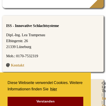
ISS - Innovative Schlachtsysteme
Dipl.-Ing. Lea Trampenau
Elbingerstr. 26
21339 Lüneburg
Mob.: 0170-7532319
Kontakt
Diese Webseite verwendet Cookies. Weitere
Co
Stressfreie Schlachtung
Le
ISS Schlachtanhänger
Informationen finden Sie
hier
Tr
Tiere mobil / teilmobil schlachten
|
Weideschlachtung / Weidetötung / Kugelschuss
Im
Verstanden
|
Da